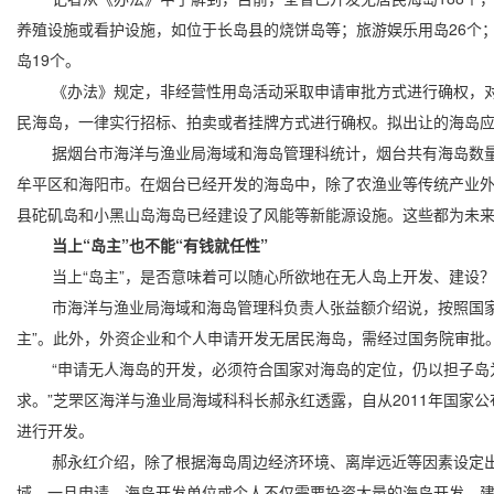
养殖设施或看护设施，如位于长岛县的烧饼岛等；旅游娱乐用岛26个
岛19个。
《办法》规定，非经营性用岛活动采取申请审批方式进行确权，对于
民海岛，一律实行招标、拍卖或者挂牌方式进行确权。拟出让的海岛
据烟台市海洋与渔业局海域和海岛管理科统计，烟台共有海岛数量23
牟平区和海阳市。在烟台已经开发的海岛中，除了农渔业等传统产业
县砣矶岛和小黑山岛海岛已经建设了风能等新能源设施。这些都为未来
当上“岛主”也不能“有钱就任性”
当上“岛主”，是否意味着可以随心所欲地在无人岛上开发、建设？
市海洋与渔业局海域和海岛管理科负责人张益额介绍说，按照国家的
主”。此外，外资企业和个人申请开发无居民海岛，需经过国务院审批
“申请无人海岛的开发，必须符合国家对海岛的定位，仍以担子岛为
求。”芝罘区海洋与渔业局海域科科长郝永红透露，自从2011年国
进行开发。
郝永红介绍，除了根据海岛周边经济环境、离岸远近等因素设定出让最
域，一旦申请，海岛开发单位或个人不仅需要投资大量的海岛开发、建