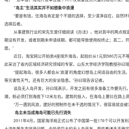
“岛主”生活其实并不如想象中浪漫
“要是有钱，住海岛肯定是个不错的选择，至少清净自在，自然环境
选择后者。
从事建筑行业的宋先生曾仔细阅读《办法》，他对其中的两点规定表
期没有开发，或者到期未申请续期，都可能导致使用权终止；其二，
度。”
近日，淘宝网公开拍卖4座境外海岛，起拍价从1元到580万元不等，
此采访了省内区域经济研究领域的专家，山东大学经济学院教授孙曰
“提起海岛，很多人都会从‘浪漫’的角度幻想岛上闲适自由的生活
等灾害性天气，还有巨大的安全隐患。”孙曰瑶告诉记者。
谈及无人岛开发，孙曰瑶表示，开发之前有很多准备工作要先行。“
潮，桩必须打到海底下12米左右。建筑的投入，在海岛上要比在路上高
“万一遇到风浪，建好的预制件在未干透的情况下，很容易就会被冲
岛主未当成海岛可能已先行消失
2011年4月，国家海洋局正式公布了中国第一批176个可以开发
土流失等生态环境问题，令投资巨大的无人岛开发，面临着诸多不确