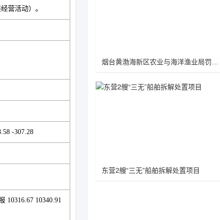
展经营活动）。
烟台黄渤海新区农业与海洋渔业局罚没的抽水泵、捕捞工具（电瓶）等涉海资产项目（重新公告）
8 -307.28
东营2艘“三无”船舶拆解处置项目
16.67 10340.91