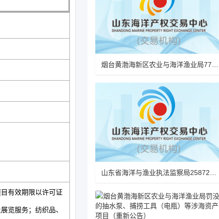
烟台黄渤海新区农业与海洋渔业局775.5kg罚没渔获（货）物变卖项目
山东省海洋与渔业执法监察局25872kg罚没渔获（货）物项目
目有效期限以许可证
及展览服务；纺织品、