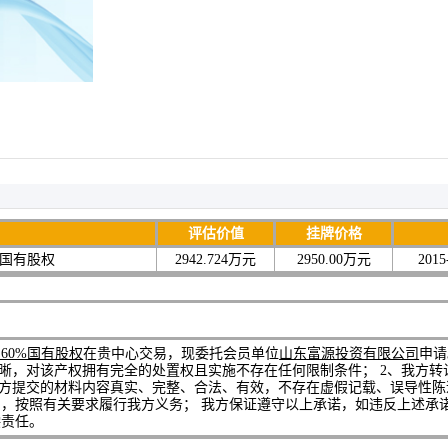
评估价值
挂牌价格
%国有股权
2942.724万元
2950.00万元
2015
60%国有股权
在贵中心交易
，现委托会员单位
山东富源投资有限公司
申请
清晰，对该产权拥有完全的处置权且实施不存在任何限制条件； 2、我方转
我方提交的材料内容真实、完整、合法、有效，不存在虚假记载、误导性陈述
，按照有关要求履行我方义务； 我方保证遵守以上承诺，如违反上述承
偿责任。