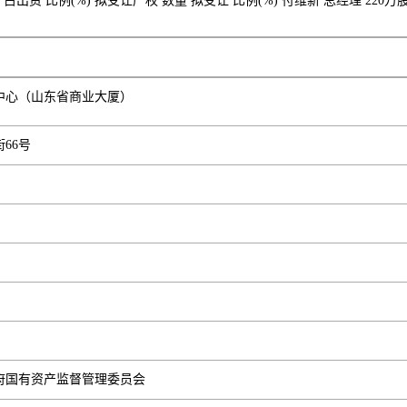
出资 比例(%) 拟受让产权 数量 拟受让 比例(%) 付维新 总经理 220万股 40.
中心（山东省商业大厦）
66号
府国有资产监督管理委员会