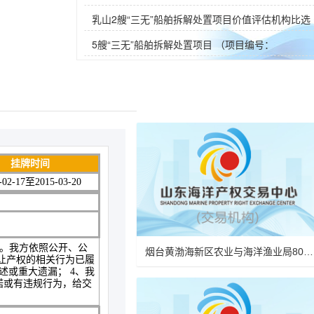
结果公告
乳山2艘“三无”船舶拆解处置项目价值评估机构比选
公告
5艘“三无”船舶拆解处置项目 （项目编号：
SWCB2024002） 价值评估机构比选结果公告
挂牌时间
-02-17至2015-03-20
。我方依照公开、公
烟台黄渤海新区农业与海洋渔业局802.3kg罚没渔获（货）物变卖项目
让产权的相关行为已履
或重大遗漏； 4、我
诺或有违规行为，给交