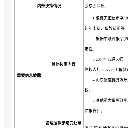
内部决策情况
股东会决议
1.根据天恒信审字[2014
的年卡费、私教费用等
2.根据中联评报字[20
定性；
3.2014年12月3
其他披露内容
债权人的850万元工程
重要信息披露
4.山东银座健身发展
权；
5.其他重大事项详见天恒信
估报告》。
管理层拟参与受让意