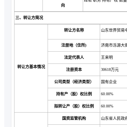
姓名 职务 持有产权 数量 占
向
三、转让方简况
转让方名称
山东世界贸易
注册地（住所)
济南市泺源大街
法定代表人
王来明
转让方基本情况
注册资本
30618万元
公司类型（经济类型）
国有企业
持有产（股）权比例
60.00%
拟转让产（股）权比例
60.00%
国资监管机构
山东省人民政