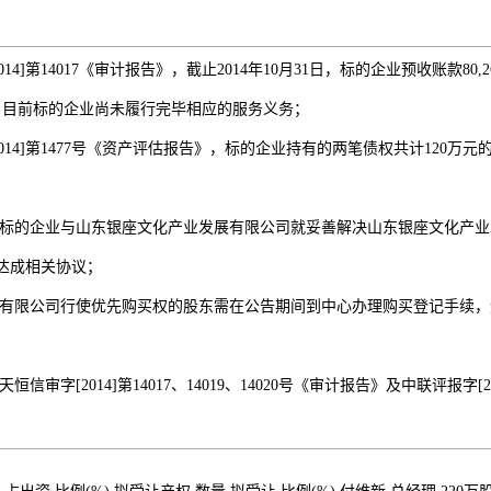
]第14017《审计报告》，截止2014年10月31日，标的企业预收账款80,269
。目前标的企业尚未履行完毕相应的服务义务；
14]第1477号《资产评估报告》，标的企业持有的两笔债权共计120万
0日，标的企业与山东银座文化产业发展有限公司就妥善解决山东银座文化产
款达成相关协议；
有限公司行使优先购买权的股东需在公告期间到中心办理购买登记手续，
审字[2014]第14017、14019、14020号《审计报告》及中联评报字[20